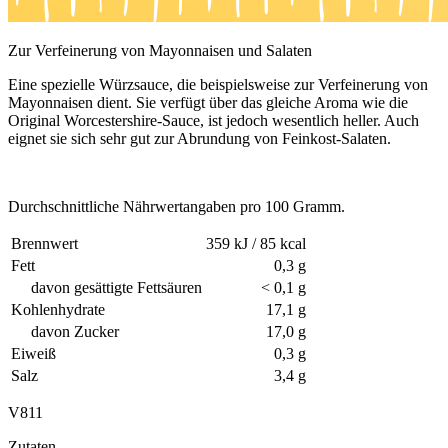
Zur Verfeinerung von Mayonnaisen und Salaten
Eine spezielle Würzsauce, die beispielsweise zur Verfeinerung von
Mayonnaisen dient. Sie verfügt über das gleiche Aroma wie die
Original Worcestershire-Sauce, ist jedoch wesentlich heller. Auch
eignet sie sich sehr gut zur Abrundung von Feinkost-Salaten.
Durchschnittliche Nährwertangaben pro 100 Gramm.
Brennwert
359 kJ / 85 kcal
Fett
0,3 g
davon gesättigte Fettsäuren
< 0,1 g
Kohlenhydrate
17,1 g
davon Zucker
17,0 g
Eiweiß
0,3 g
Salz
3,4 g
V811
Zutaten